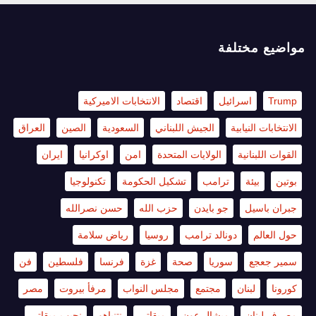
مواضيع مختلفة
Trump
اسرائيل
اقتصاد
الانتخابات الاميركية
الانتخابات النيابية
الجيش اللبناني
السعودية
الصين
العراق
القوات اللبنانية
الولايات المتحدة
امن
اوكرانيا
ايران
بوتين
بيئة
ترامب
تشكيل الحكومة
تكنولوجيا
جبران باسيل
جو بايدن
حزب الله
حسن نصرالله
حول العالم
دونالد ترامب
روسيا
رياض سلامة
سمير جعجع
سوريا
صحة
غزة
فرنسا
فلسطين
فن
كورونا
لبنان
مجتمع
مجلس النواب
مرفأ بيروت
مصر
مصرف لبنان
ميشال عون
ميقاتي
نتنياهو
نجيب ميقاتي