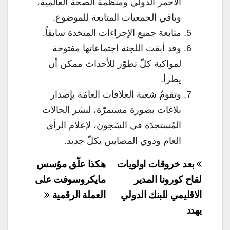
الأحمر الدولي ومنظمة الصحة العالمية،
وباقي الجمعيات المتابعة للموضوع.
متابعة جميع الإجراءات المتخذة سابقاً.
وقد أبقت اللجنة اجتماعاتها مفتوحة
لمواكبة كلّ تطوّر للأحداث ممكن أن
يطرأ.
وتقومُ شعبة العلاقات العامّة بإصدار
بلاغات بصورة مستمرّة، لنشر الحالات
المُستجدّة في السّجون، لإعلام الرأي
العام وذوي المصابين بكلّ جديد.
تصفّح
بعد خروقات اولويات
هكذا علّق مؤسس
المقالات
لقاح كورونا المدير
مايكروسوفت على
الاقليمي للبنك الدولي
العملة الرقمية
يهدد