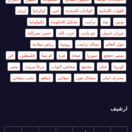
القوات اللبنانية
الولايات المتحدة
امن
اوكرانيا
ايران
بوتين
بيئة
ترامب
تشكيل الحكومة
تكنولوجيا
جبران باسيل
جو بايدن
حزب الله
حسن نصرالله
حول العالم
دونالد ترامب
روسيا
رياض سلامة
سمير جعجع
سوريا
صحة
غزة
فرنسا
فلسطين
فن
كورونا
لبنان
مجتمع
مجلس النواب
مرفأ بيروت
مصر
مصرف لبنان
ميشال عون
ميقاتي
نتنياهو
نجيب ميقاتي
ارشيف