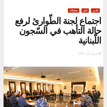
تقارير
لبنان
متفرّقات
اجتماع لجنة الطّوارئ لرفع
حالة التأهب في السّجون
اللّبنانية
فبراير 22, 2021