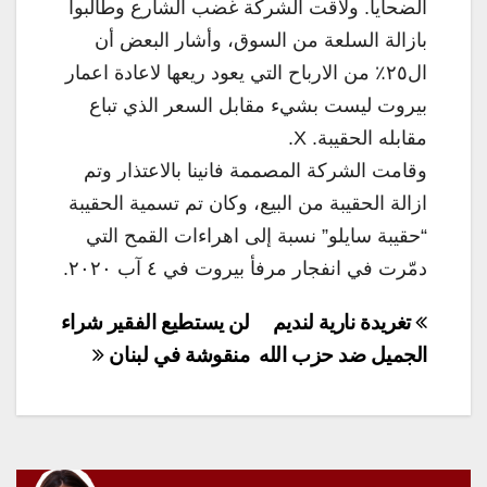
الضحايا. ولاقت الشركة غضب الشارع وطالبوا
بازالة السلعة من السوق، وأشار البعض أن
ال٢٥٪؜ من الارباح التي يعود ريعها لاعادة اعمار
بيروت ليست بشيء مقابل السعر الذي تباع
مقابله الحقيبة. X.
وقامت الشركة المصممة فانينا بالاعتذار وتم
ازالة الحقيبة من البيع، وكان تم تسمية الحقيبة
“حقيبة سايلو” نسبة إلى اهراءات القمح التي
دمّرت في انفجار مرفأ بيروت في ٤ آب ٢٠٢٠.
تصفّح
تغريدة نارية لنديم
لن يستطيع الفقير شراء
المقالات
الجميل ضد حزب الله
منقوشة في لبنان