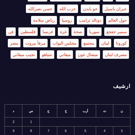
جبران باسيل
جو بايدن
حزب الله
حسن نصرالله
حول العالم
دونالد ترامب
روسيا
رياض سلامة
سمير جعجع
سوريا
صحة
غزة
فرنسا
فلسطين
فن
كورونا
لبنان
مجتمع
مجلس النواب
مرفأ بيروت
مصر
مصرف لبنان
ميشال عون
ميقاتي
نتنياهو
نجيب ميقاتي
ارشيف
ن
ث
أرب
خ
ج
س
د
2
1
9
8
7
6
5
4
3