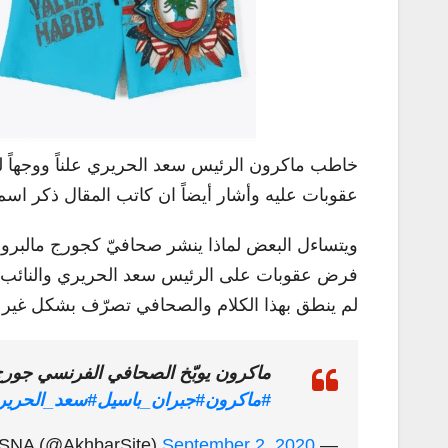
خاطب ماكرون الرئيس سعد الحريري علناً ووجهاً ل
عقوبات عليه وأشار أيضاً ان كاتب المقال ذكر اسم
ويتساءل البعض لماذا ينشر صحافيّ كجورج مالبرون
فرض عقوبات على الرئيس سعد الحريري والنائب جبرا
لم ينطق بهذا الكلام والصحافي تصرّف بشكل غير 
ماكرون يوبّخ الصحافي الفرنسي جورج
#ماكرون
#جبران_باسيل
#سعد_الحرير
September 2, 2020
— ASNA (@AkhbarSite)