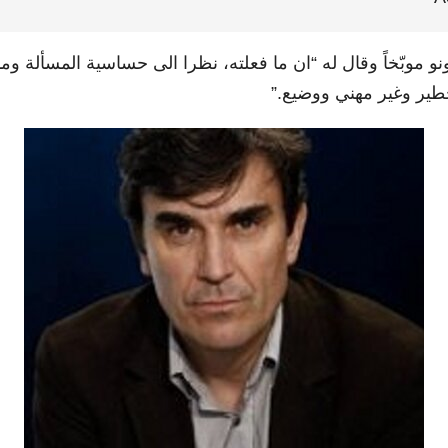
موبّخاً وقال له “ان ما فعلته، نظرا الى حساسية المسألة وما 
خطير وغير مهني ووضيع.”