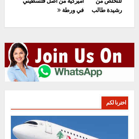
المقالات
للتخلص من
اميركية من أصل فلسطيني
رشيدة طالب
في ورطة
اخترنا لكم