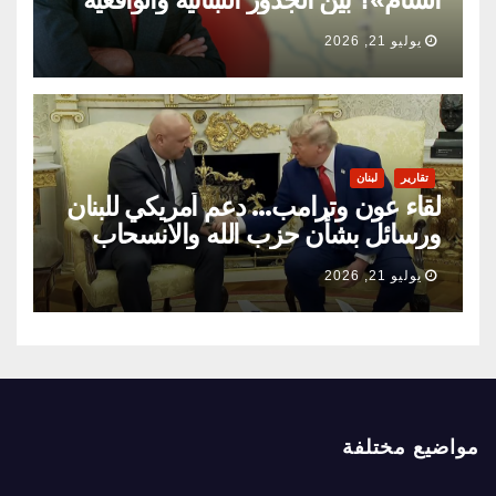
السياسية
يوليو 21, 2026
تقارير
لبنان
لقاء عون وترامب… دعم أمريكي للبنان
ورسائل بشأن حزب الله والانسحاب
الإسرائيلي
يوليو 21, 2026
مواضيع مختلفة