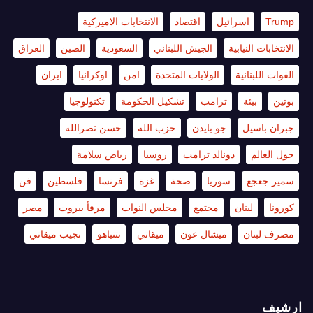
Trump
اسرائيل
اقتصاد
الانتخابات الاميركية
الانتخابات النيابية
الجيش اللبناني
السعودية
الصين
العراق
القوات اللبنانية
الولايات المتحدة
امن
اوكرانيا
ايران
بوتين
بيئة
ترامب
تشكيل الحكومة
تكنولوجيا
جبران باسيل
جو بايدن
حزب الله
حسن نصرالله
حول العالم
دونالد ترامب
روسيا
رياض سلامة
سمير جعجع
سوريا
صحة
غزة
فرنسا
فلسطين
فن
كورونا
لبنان
مجتمع
مجلس النواب
مرفأ بيروت
مصر
مصرف لبنان
ميشال عون
ميقاتي
نتنياهو
نجيب ميقاتي
ارشيف