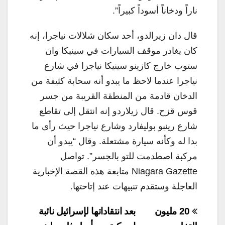
ناراً ودخاناً أسوداً كبيراً”.
قال دان زيرالدو، أحد سكان شلالات نياجرا، إنه
كان يغادر موقف السيارات في سينيكا وان
ستوب خارج كازينو سينيكا نياجرا في شارع
نياجرا عندما لاحظ ما يبدو أنه سحابة كثيفة من
الدخان قادمة من المنطقة القريبة من جسر
قوس قزح. قال زيلاردو إنه انتقل إلى تقاطع
شارع رينبو بوليفارد وشارع نياجرا حيث رأى ما
بدا له وكأنه سيارة مشتعلة. وقال “يبدو أن
مركبة اصطدمت للتو بالجسر”. تواصل
Niagara Gazette متابعة هذه القصة الإخبارية
العاجلة وستقدم تنبيهات عند إتاحتها.
تصفّح
20 مليون
بعد انتقاداتها لإسرائيل نائبة