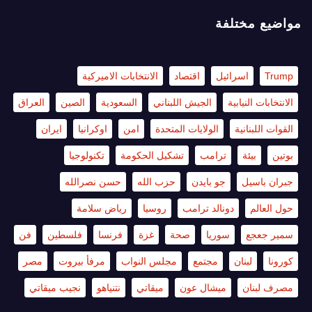
مواضيع مختلفة
Trump
اسرائيل
اقتصاد
الانتخابات الاميركية
الانتخابات النيابية
الجيش اللبناني
السعودية
الصين
العراق
القوات اللبنانية
الولايات المتحدة
امن
اوكرانيا
ايران
بوتين
بيئة
ترامب
تشكيل الحكومة
تكنولوجيا
جبران باسيل
جو بايدن
حزب الله
حسن نصرالله
حول العالم
دونالد ترامب
روسيا
رياض سلامة
سمير جعجع
سوريا
صحة
غزة
فرنسا
فلسطين
فن
كورونا
لبنان
مجتمع
مجلس النواب
مرفأ بيروت
مصر
مصرف لبنان
ميشال عون
ميقاتي
نتنياهو
نجيب ميقاتي