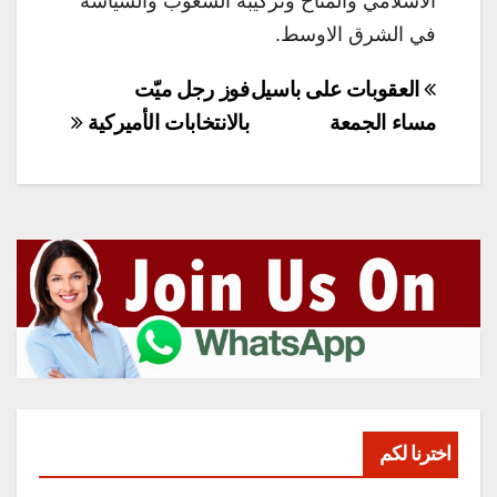
الاسلامي والمناخ وتركيبة الشعوب والسياسة
في الشرق الاوسط.
تصفّح
العقوبات على باسيل
فوز رجل ميّت
المقالات
مساء الجمعة
بالانتخابات الأميركية
اخترنا لكم