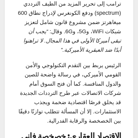
ترامب إلى تحرير المزيد من الطيف الترددي
(spectrum) ودفع الكونغرس لإدراج نطاق 600
ميغاهرتز ضمن مشروع قانون شامل لتعزيز
شبكات WiFi، و5G، و6G. وقال:
“يجب أن
تبقى أميركا الأولى في هذا المجال. لا تراهنوا
أبدًا ضد العبقرية الأميركية.”
الرئيس يربط بين التقدم التكنولوجي والأمن
القومي الأميركي، في رسالة واضحة للصين
والدول المنافسة. كما أن فتح السوق أمام
شركات الاتصالات عبر طرح الترددات الجديدة
قد يخلق فرصًا اقتصادية ضخمة ويجذب
الاستثمارات. إلا أن المسألة تتطلب توازنًا دقيقًا
بين الخصخصة والرقابة الفدرالية.
الاقتصاد العقاري: خصخصة فاني