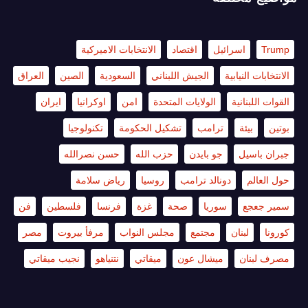
Trump
اسرائيل
اقتصاد
الانتخابات الاميركية
الانتخابات النيابية
الجيش اللبناني
السعودية
الصين
العراق
القوات اللبنانية
الولايات المتحدة
امن
اوكرانيا
ايران
بوتين
بيئة
ترامب
تشكيل الحكومة
تكنولوجيا
جبران باسيل
جو بايدن
حزب الله
حسن نصرالله
حول العالم
دونالد ترامب
روسيا
رياض سلامة
سمير جعجع
سوريا
صحة
غزة
فرنسا
فلسطين
فن
كورونا
لبنان
مجتمع
مجلس النواب
مرفأ بيروت
مصر
مصرف لبنان
ميشال عون
ميقاتي
نتنياهو
نجيب ميقاتي