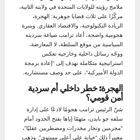
ملامح رؤيته للولايات المتحدة في ولايته الثانية،
مركّزًا على ثلاث قضايا جوهرية: الهجرة،
الريادة التكنولوجية، والاقتصاد العقاري. وبنبرة
هجومية واضحة، أعاد ترامب صياغة سرديته
السياسية من موقع السلطة، لا المعارضة،
ووجّه رسائل داخلية وخارجية تعكس
استراتيجية متكاملة تهدف إلى “إعادة برمجة
الدولة الأميركية”، على حد وصف مستشاريه.
الهجرة: خطر داخلي أم سردية
أمن قومي؟
شنّ الرئيس ترامب هجومًا لاذعًا على إدارة
سلفه جو بايدن، متهمًا إياها بفتح الحدود أمام
“مجرمين وتجار مخدرات ومضطربين عقليًا”،
معتبراً ذلك “خيانة على أعلى مستوى”. وذهب