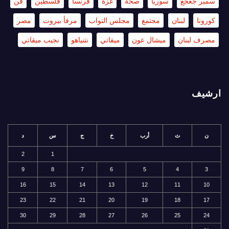
سمير جعجع
سوريا
صحة
غزة
فرنسا
فلسطين
فن
كورونا
لبنان
مجتمع
مجلس النواب
مرفأ بيروت
مصر
مصرف لبنان
ميشال عون
ميقاتي
نتنياهو
نجيب ميقاتي
ارشيف
ن
ث
أرب
خ
ج
س
د
2
1
9
8
7
6
5
4
3
16
15
14
13
12
11
10
23
22
21
20
19
18
17
30
29
28
27
26
25
24