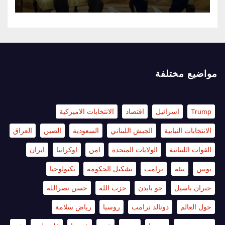
مواضيع مختلفة
Trump
اسرائيل
اقتصاد
الانتخابات الاميركية
الانتخابات النيابية
الجيش اللبناني
السعودية
الصين
العراق
القوات اللبنانية
الولايات المتحدة
امن
اوكرانيا
ايران
بوتين
بيئة
ترامب
تشكيل الحكومة
تكنولوجيا
جبران باسيل
جو بايدن
حزب الله
حسن نصرالله
حول العالم
دونالد ترامب
روسيا
رياض سلامة