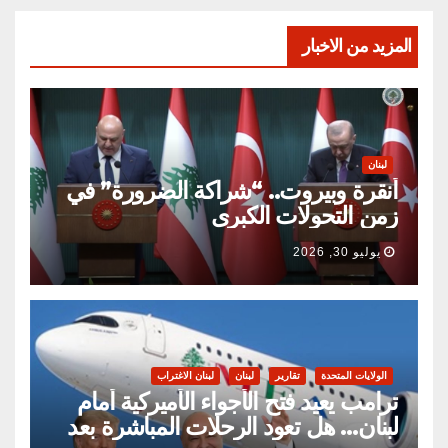
المزيد من الاخبار
لبنان
أنقرة وبيروت.. “شراكة الضرورة” في
زمن التحولات الكبرى
يوليو 30, 2026
الولايات المتحدة
تقارير
لبنان
لبنان الاغتراب
ترامب يعيد فتح الأجواء الأميركية أمام
لبنان… هل تعود الرحلات المباشرة بعد