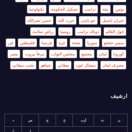
بوتين
بيئة
ترامب
تشكيل الحكومة
تكنولوجيا
جبران باسيل
جو بايدن
حزب الله
حسن نصرالله
حول العالم
دونالد ترامب
روسيا
رياض سلامة
سمير جعجع
سوريا
صحة
غزة
فرنسا
فلسطين
فن
كورونا
لبنان
مجتمع
مجلس النواب
مرفأ بيروت
مصر
مصرف لبنان
ميشال عون
ميقاتي
نتنياهو
نجيب ميقاتي
ارشيف
ن
ث
أرب
خ
ج
س
د
2
1