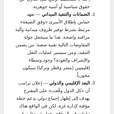
حقوق سياسية أو أمنية جوهرية.
الضمانات والتنفيذ الميداني
— تعهد
حماس بإطلاق الأسرى «وفق الصيغة»
مرتبط بشرط توفير ظروف ميدانية وآلية
مراقبة واضحة. هذا ما سيجعل جولة
المفاوضات التالية تقنية صعبة: من يضمن
التنفيذ، ومن سيسير عمليات النقل
والإشراف والعودة؟ وجود وسطاء
إقليميين (مصر وقطر وتركيا) سيكون
محورياً.
البعد الإقليمي والدولي
— إعلان ترامب
أن «كل الدول وقّعت» على المقترح
يهدف إلى إظهار إجماع دولي يدعم خطة
مؤقتة لإدارة غزة، لكن في الواقع هناك
تباينات في المواقف حول شروط نزع