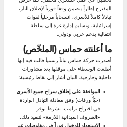
تحضيراً لأي عمل عسكري محتمل. كما عرض
المقترح إطاراً يتضمن وقفاً فورياً لإطلاق النار،
تبادلاً كاملاً للأسرى، انسحاباً مرحلياً لقوات
إسرائيلية، وتسليم إدارة غزة إلى سلطة
انتقالية بدعم عربي ودولي.
ما أعلنته حماس (الملخّص)
أصدرت حركة حماس بياناً رسمياً قالت فيه إنها
أطلعت الوسطاء على موقفها بعد مشاورات
داخلية وخارجية. البيان أشار إلى نقاط رئيسية:
الموافقة على إطلاق سراح جميع الأسرى
(حيّاً ورفات) وفق معادلة التبادل الواردة
في اقتراح ترامب، بشرط توفر
«الظروف الميدانية اللازمة» لتنفيذ ذلك.
الاستعداد للدخول فوراً في مفاوضات عبر