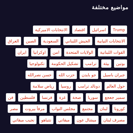
مواضيع مختلفة
Trump
اسرائيل
اقتصاد
الانتخابات الاميركية
الانتخابات النيابية
الجيش اللبناني
السعودية
الصين
العراق
القوات اللبنانية
الولايات المتحدة
امن
اوكرانيا
ايران
بوتين
بيئة
ترامب
تشكيل الحكومة
تكنولوجيا
جبران باسيل
جو بايدن
حزب الله
حسن نصرالله
حول العالم
دونالد ترامب
روسيا
رياض سلامة
سمير جعجع
سوريا
صحة
غزة
فرنسا
فلسطين
فن
كورونا
لبنان
مجتمع
مجلس النواب
مرفأ بيروت
مصر
مصرف لبنان
ميشال عون
ميقاتي
نتنياهو
نجيب ميقاتي