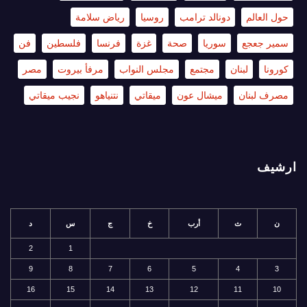
حول العالم
دونالد ترامب
روسيا
رياض سلامة
سمير جعجع
سوريا
صحة
غزة
فرنسا
فلسطين
فن
كورونا
لبنان
مجتمع
مجلس النواب
مرفأ بيروت
مصر
مصرف لبنان
ميشال عون
ميقاتي
نتنياهو
نجيب ميقاتي
ارشيف
ن
ث
أرب
خ
ج
س
د
2
1
9
8
7
6
5
4
3
16
15
14
13
12
11
10