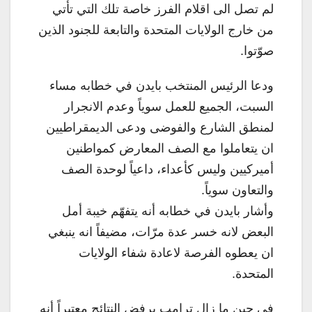
لم تصل الى اقلام الفرز خاصة تلك التي تأتي
من خارج الولايات المتحدة والتابعة للجنود الذين
صوّتوا.
ودعا الرئيس المنتخب بايدن في خطابه مساء
السبت، الجميع للعمل سوياً وعدم الانجرار
لمنطق الشارع والفوضى ودعى الديمقراطيين
ان يتعاملوا مع الصف المعارض كمواطنين
أميركيين وليس كأعداء، داعياً لوحدة الصف
والتعاون سوياً.
وأشار بايدن في خطابه أنه يتفهّم خيبة أمل
البعض لانه خسر عدة مرّات، مضيفاً انه ينبغي
ان يعطوه الفرصة لاعادة شفاء الولايات
المتحدة.
في حين ما زال ترامب يرفض النتائج معتبراً أنه