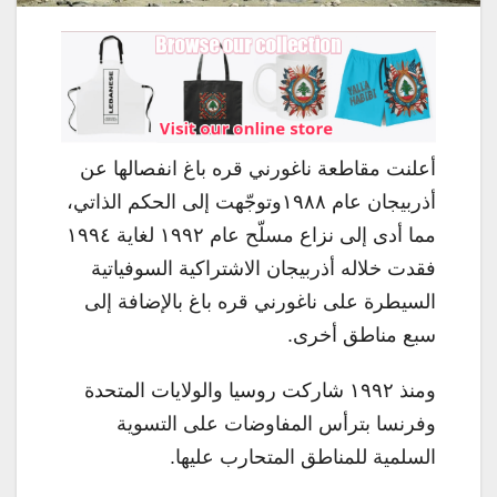
أعلنت مقاطعة ناغورني قره باغ انفصالها عن
أذربيجان عام ١٩٨٨وتوجّهت إلى الحكم الذاتي،
مما أدى إلى نزاع مسلّح عام ١٩٩٢ لغاية ١٩٩٤
فقدت خلاله أذربيجان الاشتراكية السوفياتية
السيطرة على ناغورني قره باغ بالإضافة إلى
سبع مناطق أخرى.
ومنذ ١٩٩٢ شاركت روسيا والولايات المتحدة
وفرنسا بترأس المفاوضات على التسوية
السلمية للمناطق المتحارب عليها.