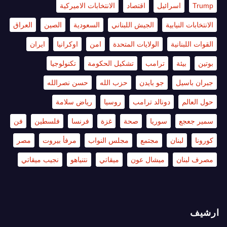
Trump
اسرائيل
اقتصاد
الانتخابات الاميركية
الانتخابات النيابية
الجيش اللبناني
السعودية
الصين
العراق
القوات اللبنانية
الولايات المتحدة
امن
اوكرانيا
ايران
بوتين
بيئة
ترامب
تشكيل الحكومة
تكنولوجيا
جبران باسيل
جو بايدن
حزب الله
حسن نصرالله
حول العالم
دونالد ترامب
روسيا
رياض سلامة
سمير جعجع
سوريا
صحة
غزة
فرنسا
فلسطين
فن
كورونا
لبنان
مجتمع
مجلس النواب
مرفأ بيروت
مصر
مصرف لبنان
ميشال عون
ميقاتي
نتنياهو
نجيب ميقاتي
ارشيف