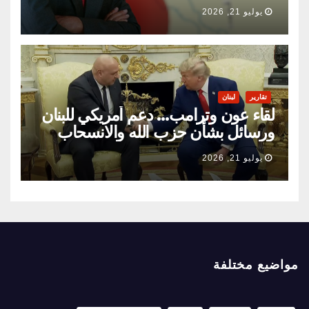
السياسية
يوليو 21, 2026
تقارير
لبنان
لقاء عون وترامب… دعم أمريكي للبنان
ورسائل بشأن حزب الله والانسحاب
الإسرائيلي
يوليو 21, 2026
مواضيع مختلفة