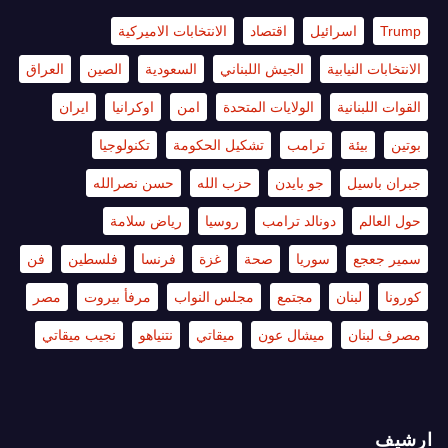
Trump
اسرائيل
اقتصاد
الانتخابات الاميركية
الانتخابات النيابية
الجيش اللبناني
السعودية
الصين
العراق
القوات اللبنانية
الولايات المتحدة
امن
اوكرانيا
ايران
بوتين
بيئة
ترامب
تشكيل الحكومة
تكنولوجيا
جبران باسيل
جو بايدن
حزب الله
حسن نصرالله
حول العالم
دونالد ترامب
روسيا
رياض سلامة
سمير جعجع
سوريا
صحة
غزة
فرنسا
فلسطين
فن
كورونا
لبنان
مجتمع
مجلس النواب
مرفأ بيروت
مصر
مصرف لبنان
ميشال عون
ميقاتي
نتنياهو
نجيب ميقاتي
ارشيف