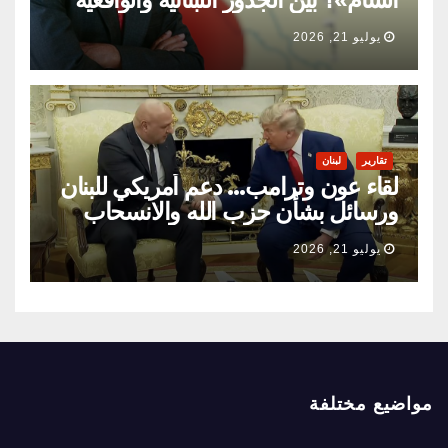
السياسية
يوليو 21, 2026
تقارير
لبنان
لقاء عون وترامب… دعم أمريكي للبنان
ورسائل بشأن حزب الله والانسحاب
الإسرائيلي
يوليو 21, 2026
مواضيع مختلفة