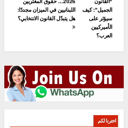
المقالات
“القانون
2026… حقوق المغتربين
الجميل”: كيف
اللبنانيين في الميزان مجددًا:
سيؤثر على
هل يتبدّل القانون الانتخابي؟
الأميركيين
العرب؟
اخترنا لكم