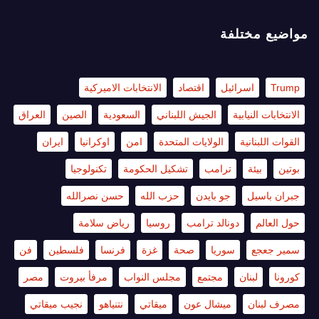
مواضيع مختلفة
Trump
اسرائيل
اقتصاد
الانتخابات الاميركية
الانتخابات النيابية
الجيش اللبناني
السعودية
الصين
العراق
القوات اللبنانية
الولايات المتحدة
امن
اوكرانيا
ايران
بوتين
بيئة
ترامب
تشكيل الحكومة
تكنولوجيا
جبران باسيل
جو بايدن
حزب الله
حسن نصرالله
حول العالم
دونالد ترامب
روسيا
رياض سلامة
سمير جعجع
سوريا
صحة
غزة
فرنسا
فلسطين
فن
كورونا
لبنان
مجتمع
مجلس النواب
مرفأ بيروت
مصر
مصرف لبنان
ميشال عون
ميقاتي
نتنياهو
نجيب ميقاتي