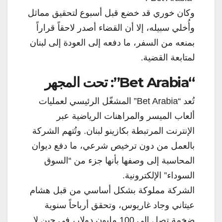
وكان خوري قد خضع قبل أسبوع لتحقيق مماثل
وأُخلي سبيله، إلا أن القضاء أصدر لاحقاً قراراً
بمنعه من السفر، ما دفعه إلى العودة إلى لبنان
لمتابعة القضية.
“Bet Arabia”: تحت المجهر
تُعد “Bet Arabia” المشغّل الرئيسي لعمليات
ألعاب الميسر والمراهنات الرياضية عبر
الإنترنت المرتبطة بكازينو لبنان. وتُتهم الشركة
بالعمل من دون ترخيص شرعي، ما دفع ديوان
المحاسبة إلى وصفها بأنها جزء من “السوق
السوداء” الإلكترونية.
الشركة مملوكة بشكل أساسي من قبل هشام
عيتاني وجاد غاريوس، وتحقق أرباحاً سنوية
ضخمة تصل إلى 100 مليون دولار، في حين لا