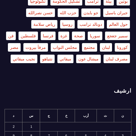
بوتين
بيئة
ترامب
تشكيل الحكومة
تكنولوجيا
جبران باسيل
جو بايدن
حزب الله
حسن نصرالله
حول العالم
دونالد ترامب
روسيا
رياض سلامة
سمير جعجع
سوريا
صحة
غزة
فرنسا
فلسطين
فن
كورونا
لبنان
مجتمع
مجلس النواب
مرفأ بيروت
مصر
مصرف لبنان
ميشال عون
ميقاتي
نتنياهو
نجيب ميقاتي
ارشيف
ن
ث
أرب
خ
ج
س
د
2
1
9
8
7
6
5
4
3