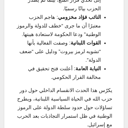
إلى تحدي قرار المنع، بينما لم يصدر
الحزب بيانًا رسميًا.
النائب فؤاد مخزومي
: هاجم الحزب
معتبرًا أن ما جرى “خطف للدولة والرموز
الوطنية” ودعا الحكومة لاستعادة هيبتها.
القوات اللبنانية
: وصفت الفعالية بأنها
“تشويه لرمز بيروت” ودليل على “ضعف
الدولة”.
النيابة العامة
: أعلنت فتح تحقيق في
مخالفة القرار الحكومي.
يكرّس هذا الحدث الانقسام الداخلي حول دور
حزب الله في الحياة السياسية اللبنانية، ويطرح
تساؤلات حول حدود سلطة الدولة على الرموز
الوطنية في ظل استمرار التجاذبات بعد الحرب
مع إسرائيل.