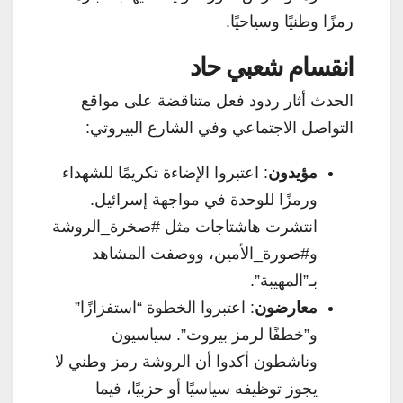
رمزًا وطنيًا وسياحيًا.
انقسام شعبي حاد
الحدث أثار ردود فعل متناقضة على مواقع
التواصل الاجتماعي وفي الشارع البيروتي:
مؤيدون
: اعتبروا الإضاءة تكريمًا للشهداء
ورمزًا للوحدة في مواجهة إسرائيل.
انتشرت هاشتاجات مثل #صخرة_الروشة
و#صورة_الأمين، ووصفت المشاهد
بـ”المهيبة”.
معارضون
: اعتبروا الخطوة “استفزازًا”
و”خطفًا لرمز بيروت”. سياسيون
وناشطون أكدوا أن الروشة رمز وطني لا
يجوز توظيفه سياسيًا أو حزبيًا، فيما