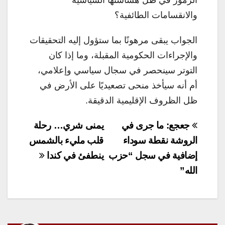
الرموز في ظل هشاشتها السياسية
والانقسامات الطائفية؟
الجواب يبقى مرهونًا بما ستؤول إليه التحقيقات
والإجراءات الحكومية المقبلة، وما إذا كان
التوتر سينحصر في سجال سياسي وإعلامي،
أم أنه سيأخذ منحى تصعيديًا على الأرض في
ظل الظروف الإقليمية الدقيقة.
تصفّح
جعجع: ما جرى في
يمنى شري… رحلة
المقالات
الروشة نقطة سوداء
قلب مليء بالشمس
إضافية في سجل “حزب
ينطفئ في كندا
الله”