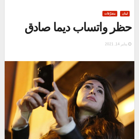
لبنان
متفرّقات
حظر واتساب ديما صادق
يناير 14, 2021