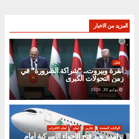
المزيد من الاخبار
لبنان
أنقرة وبيروت.. “شراكة الضرورة” في
زمن التحولات الكبرى
يوليو 30, 2026
الولايات المتحدة
تقارير
لبنان
لبنان الاغتراب
ترامب يعيد فتح الأجواء الأميركية أمام