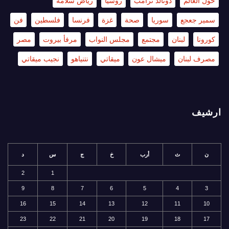
حول العالم
دونالد ترامب
روسيا
رياض سلامة
سمير جعجع
سوريا
صحة
غزة
فرنسا
فلسطين
فن
كورونا
لبنان
مجتمع
مجلس النواب
مرفأ بيروت
مصر
مصرف لبنان
ميشال عون
ميقاتي
نتنياهو
نجيب ميقاتي
ارشيف
ن
ث
أرب
خ
ج
س
د
2
1
9
8
7
6
5
4
3
16
15
14
13
12
11
10
23
22
21
20
19
18
17