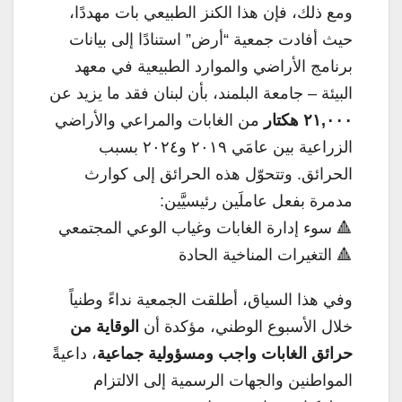
ومع ذلك، فإن هذا الكنز الطبيعي بات مهددًا،
حيث أفادت جمعية “أرض” استنادًا إلى بيانات
برنامج الأراضي والموارد الطبيعية في معهد
البيئة – جامعة البلمند، بأن لبنان فقد ما يزيد عن
٢١,٠٠٠ هكتار
من الغابات والمراعي والأراضي
الزراعية بين عامَي ٢٠١٩ و٢٠٢٤ بسبب
الحرائق. وتتحوّل هذه الحرائق إلى كوارث
مدمرة بفعل عاملَين رئيسيَّين:
🔺 سوء إدارة الغابات وغياب الوعي المجتمعي
🔺 التغيرات المناخية الحادة
وفي هذا السياق، أطلقت الجمعية نداءً وطنياً
خلال الأسبوع الوطني، مؤكدة أن
الوقاية من
حرائق الغابات واجب ومسؤولية جماعية
، داعيةً
المواطنين والجهات الرسمية إلى الالتزام