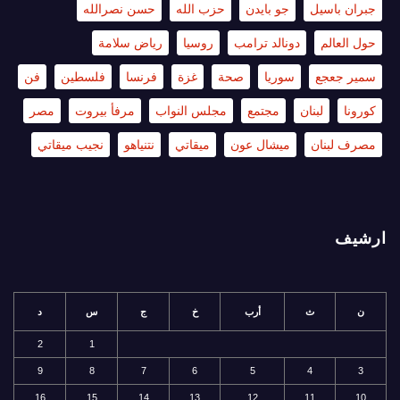
جبران باسيل
جو بايدن
حزب الله
حسن نصرالله
حول العالم
دونالد ترامب
روسيا
رياض سلامة
سمير جعجع
سوريا
صحة
غزة
فرنسا
فلسطين
فن
كورونا
لبنان
مجتمع
مجلس النواب
مرفأ بيروت
مصر
مصرف لبنان
ميشال عون
ميقاتي
نتنياهو
نجيب ميقاتي
ارشيف
ن
ث
أرب
خ
ج
س
د
2
1
9
8
7
6
5
4
3
16
15
14
13
12
11
10