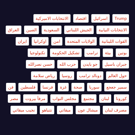
Trump
اسرائيل
اقتصاد
الانتخابات الاميركية
الانتخابات النيابية
الجيش اللبناني
السعودية
الصين
العراق
القوات اللبنانية
الولايات المتحدة
امن
اوكرانيا
ايران
بوتين
بيئة
ترامب
تشكيل الحكومة
تكنولوجيا
جبران باسيل
جو بايدن
حزب الله
حسن نصرالله
حول العالم
دونالد ترامب
روسيا
رياض سلامة
سمير جعجع
سوريا
صحة
غزة
فرنسا
فلسطين
فن
كورونا
لبنان
مجتمع
مجلس النواب
مرفأ بيروت
مصر
مصرف لبنان
ميشال عون
ميقاتي
نتنياهو
نجيب ميقاتي