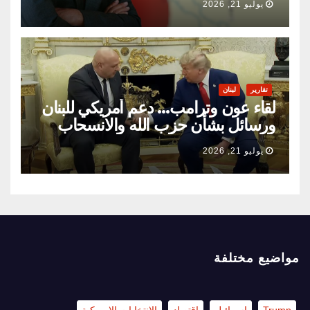
يوليو 21, 2026
تقارير
لبنان
لقاء عون وترامب… دعم أمريكي للبنان
ورسائل بشأن حزب الله والانسحاب
الإسرائيلي
يوليو 21, 2026
مواضيع مختلفة