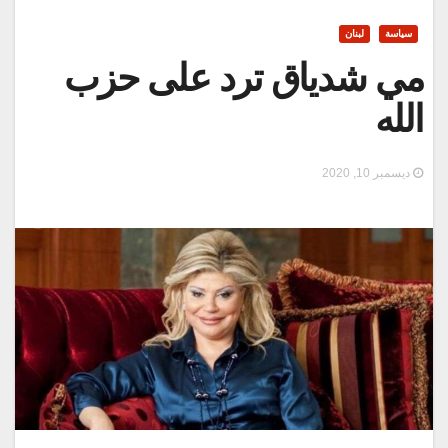
سياسة
لبنان
مي شدياق ترد على حزب
الله
ديسمبر 10, 2020