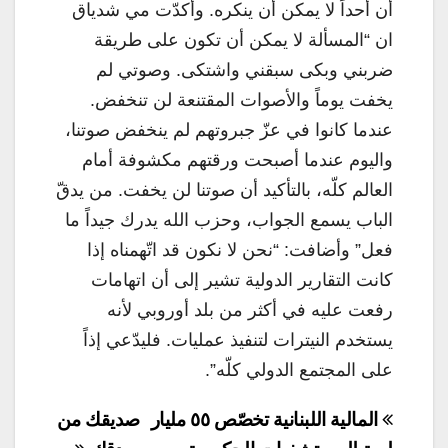
أن أحداً لا يمكن أن ينكره. وأكدّت مي شدياق
ان “المسألة لا يمكن أن تكون على طريقة
ضربني وبكى سبقني واشتكى. وصوتي لم
يخفت يوماً والأصوات المقتنعة لن تنخفض.
عندما كانوا في عزّ جبروتهم لم ينخفض صوتنا،
واليوم عندما أصبحت ورقتهم مكشوفة أمام
العالم كلّه، بالتأكيد أن صوتنا لن يخفت. من يدقّ
الباب يسمع الجواب، وحزب الله يدرك جيداً ما
فعل” وأضافت: “نحن لا نكون قد اتّهمناه إذا
كانت التقارير الدولية تشير إلى أن اتهامات
رفعت عليه في أكثر من بلد أوروبي لأنه
يستخدم النيترات لتنفيذ عمليات. فليدّعي إذاً
على المجتمع الدولي كلّه”.
تصفّح
المالية اللبنانية تخصّص ٥٥ مليار
صديقك من