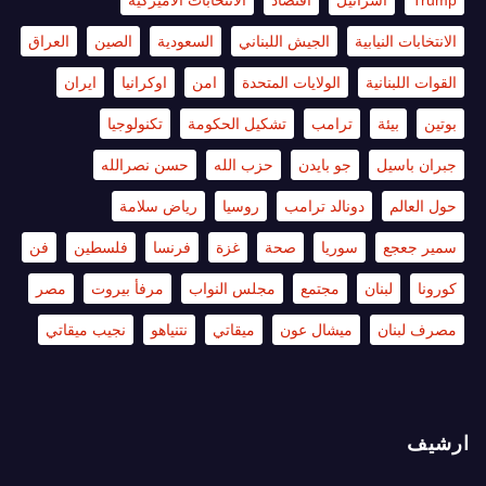
Trump
اسرائيل
اقتصاد
الانتخابات الاميركية
الانتخابات النيابية
الجيش اللبناني
السعودية
الصين
العراق
القوات اللبنانية
الولايات المتحدة
امن
اوكرانيا
ايران
بوتين
بيئة
ترامب
تشكيل الحكومة
تكنولوجيا
جبران باسيل
جو بايدن
حزب الله
حسن نصرالله
حول العالم
دونالد ترامب
روسيا
رياض سلامة
سمير جعجع
سوريا
صحة
غزة
فرنسا
فلسطين
فن
كورونا
لبنان
مجتمع
مجلس النواب
مرفأ بيروت
مصر
مصرف لبنان
ميشال عون
ميقاتي
نتنياهو
نجيب ميقاتي
ارشيف