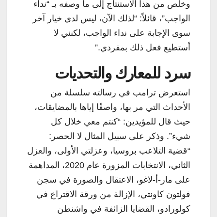
وخلص من هذا الاستنتاج إلى ما وصفه بـ “نداء
الواجب”، قائلاً: “لذلك الآن، ليس لدي خيار آخر
سوى الإجابة على نداء الواجب، لكنني لا
أستطيع فعل ذلك بمفردي.”
سرد للمعارك والتحديات
استعرض ترامب في رسالته سلسلة من
الأحداث التي مر بها، واصفًا إياها بالمضايقات،
حيث قال للمؤيدين: “كنتم معي خلال كل
شيء”. وذكر على سبيل المثال لا الحصر:
“قضية التلاعب بروسيا، وعزلتي الأولى، والعزل
الثاني، الانتخابات المزورة عام 2020، المداهمة
على مار-أ-لاغو، الاعتقال والصورة في سجن
فولتون كاونتي، الإزالة من ورقة الاقتراع في
كولورادو، القضايا الزائفة في واشنطن