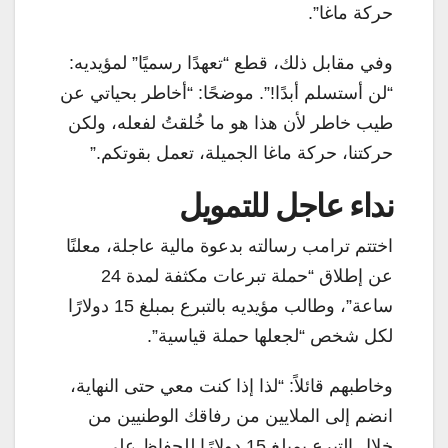
حركة ماغا”.
وفي مقابل ذلك، قطع “تعهدًا رسميًا” لمؤيديه:
“لن أستسلم أبدًا!”. موضحًا: “أخاطر بحياتي عن
طيب خاطر لأن هذا هو ما خُلقتُ لفعله، ولكن
حركتنا، حركة ماغا الجميلة، تعمل بقوتكم.”
نداء عاجل للتمويل
اختتم ترامب رسالته بدعوة مالية عاجلة، معلنًا
عن إطلاق “حملة تبرعات مكثفة لمدة 24
ساعة”، وطالب مؤيديه بالتبرع بمبلغ 15 دولارًا
لكل شخص “لجعلها حملة قياسية”.
وخاطبهم قائلاً: “لذا إذا كنت معي حتى النهاية،
انضم إلى الملايين من رفاقك الوطنيين من
خلال التبرع بمبلغ 15 دولارًا للحفاظ على