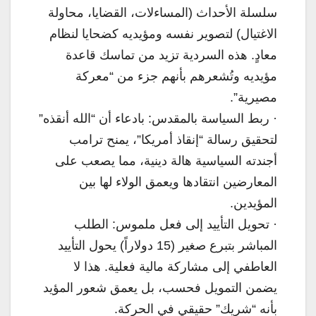
سلسلة الأحداث (المساءلات، القضايا، محاولة
الاغتيال) لتصوير نفسه ومؤيديه كضحايا لنظام
معادٍ. هذه السردية تزيد من تماسك قاعدة
مؤيديه وتُشعرهم بأنهم جزء من “معركة
مصيرية”.
· ربط السياسة بالمقدس: بادعاء أن “الله أنقذه”
لتحقيق رسالة “إنقاذ أمريكا”، يمنح ترامب
أجندته السياسية هالة دينية، مما يصعب على
المعارضين انتقادها ويعمق الولاء لها بين
المؤيدين.
· تحويل التأييد إلى فعل ملموس: الطلب
المباشر بتبرع صغير (15 دولاراً) يحول التأييد
العاطفي إلى مشاركة مالية فعلية. هذا لا
يضمن التمويل فحسب، بل يعمق شعور المؤيد
بأنه “شريك” حقيقي في الحركة.