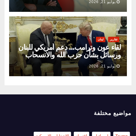
يوليو 21, 2026
تقارير
لبنان
لقاء عون وترامب… دعم أمريكي للبنان
ورسائل بشأن حزب الله والانسحاب
الإسرائيلي
يوليو 21, 2026
مواضيع مختلفة