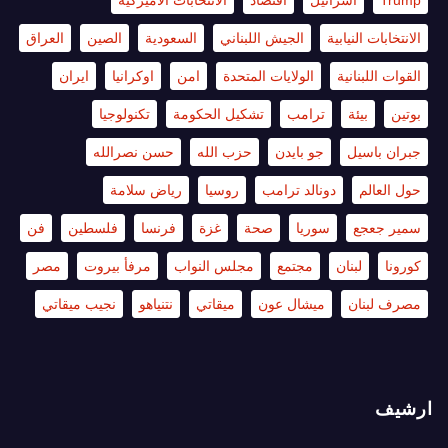
Trump
اسرائيل
اقتصاد
الانتخابات الاميركية
الانتخابات النيابية
الجيش اللبناني
السعودية
الصين
العراق
القوات اللبنانية
الولايات المتحدة
امن
اوكرانيا
ايران
بوتين
بيئة
ترامب
تشكيل الحكومة
تكنولوجيا
جبران باسيل
جو بايدن
حزب الله
حسن نصرالله
حول العالم
دونالد ترامب
روسيا
رياض سلامة
سمير جعجع
سوريا
صحة
غزة
فرنسا
فلسطين
فن
كورونا
لبنان
مجتمع
مجلس النواب
مرفأ بيروت
مصر
مصرف لبنان
ميشال عون
ميقاتي
نتنياهو
نجيب ميقاتي
ارشيف