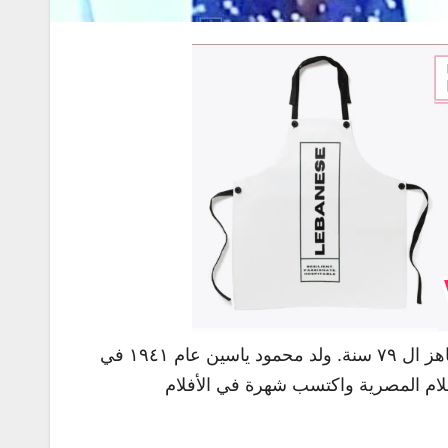
فقد العالم العربي صباح الاربعاء ١٤ تشرين الأول ٢٠٢٠ أيقونة الشاشة الممثّل المصري محمود ياسين عن عمر يناهز ال ٧٩ سنة. ولد محمود ياسين عام ١٩٤١ في
افلام المصرية واكتسب شهرة في الأفلام