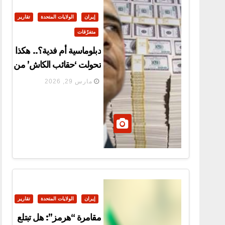
إيران
الولايات المتحدة
تقارير
متفرّقات
دبلوماسية أم فدية؟.. هكذا
تحولت ‘حقائب الكاش’ من
واشنطن إلى صواريخ في
مارس 29, 2026
يد الحرس الثوري!
إيران
الولايات المتحدة
تقارير
مقامرة “هرمز”: هل تبتلع