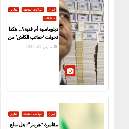
إيران
الولايات المتحدة
تقارير
متفرّقات
دبلوماسية أم فدية؟.. هكذا
تحولت ‘حقائب الكاش’ من
واشنطن إلى صواريخ في
مارس 29, 2026
يد الحرس الثوري!
إيران
الولايات المتحدة
تقارير
مقامرة “هرمز”: هل تبتلع