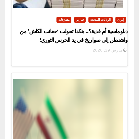
إيران
الولايات المتحدة
تقارير
متفرّقات
دبلوماسية أم فدية؟.. هكذا تحولت ‘حقائب الكاش’ من
واشنطن إلى صواريخ في يد الحرس الثوري!
مارس 29, 2026