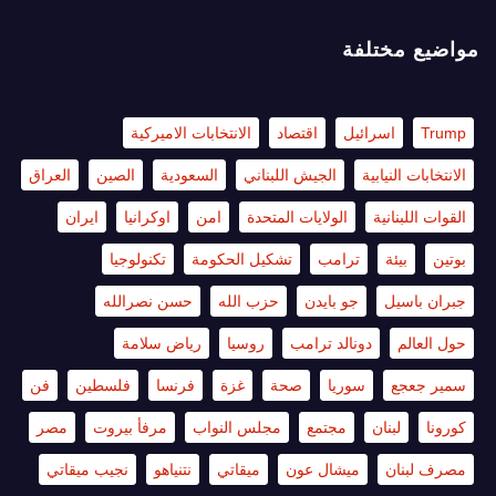
مواضيع مختلفة
Trump
اسرائيل
اقتصاد
الانتخابات الاميركية
الانتخابات النيابية
الجيش اللبناني
السعودية
الصين
العراق
القوات اللبنانية
الولايات المتحدة
امن
اوكرانيا
ايران
بوتين
بيئة
ترامب
تشكيل الحكومة
تكنولوجيا
جبران باسيل
جو بايدن
حزب الله
حسن نصرالله
حول العالم
دونالد ترامب
روسيا
رياض سلامة
سمير جعجع
سوريا
صحة
غزة
فرنسا
فلسطين
فن
كورونا
لبنان
مجتمع
مجلس النواب
مرفأ بيروت
مصر
مصرف لبنان
ميشال عون
ميقاتي
نتنياهو
نجيب ميقاتي