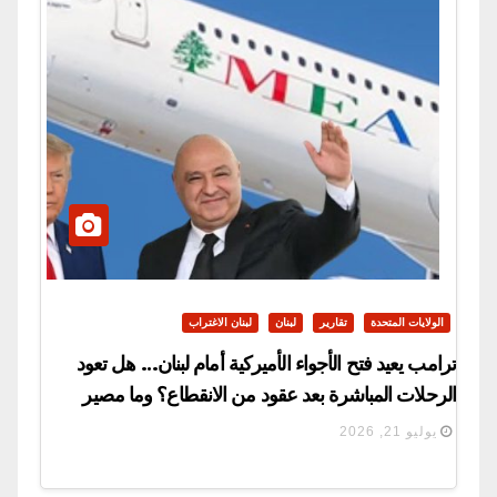
الولايات المتحدة
تقارير
لبنان
لبنان الاغتراب
ترامب يعيد فتح الأجواء الأميركية أمام لبنان… هل تعود
الرحلات المباشرة بعد عقود من الانقطاع؟ وما مصير
مطار بيروت والقليعات؟
يوليو 21, 2026