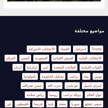
مواضيع مختلفة
Trump
اسرائيل
اقتصاد
الانتخابات الاميركية
الانتخابات النيابية
الجيش اللبناني
السعودية
الصين
العراق
القوات اللبنانية
الولايات المتحدة
امن
اوكرانيا
ايران
بوتين
بيئة
ترامب
تشكيل الحكومة
تكنولوجيا
جبران باسيل
جو بايدن
حزب الله
حسن نصرالله
حول العالم
دونالد ترامب
روسيا
رياض سلامة
سمير جعجع
سوريا
صحة
غزة
فرنسا
فلسطين
فن