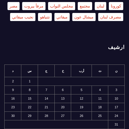
كورونا
لبنان
مجتمع
مجلس النواب
مرفأ بيروت
مصر
مصرف لبنان
ميشال عون
ميقاتي
نتنياهو
نجيب ميقاتي
ارشيف
ن
ث
أرب
خ
ج
س
د
2
1
9
8
7
6
5
4
3
16
15
14
13
12
11
10
23
22
21
20
19
18
17
30
29
28
27
26
25
24
31