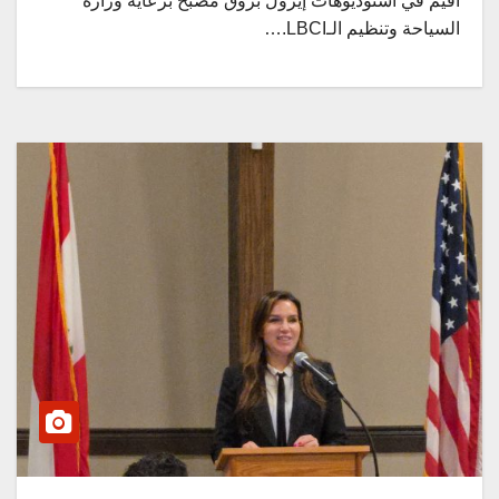
أقيم في استوديوهات إيزول بزوق مصبح برعاية وزارة
السياحة وتنظيم الـLBCI.…