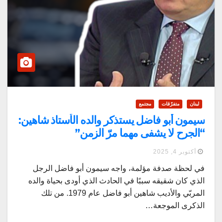
لبنان
متفرّقات
مجتمع
سيمون أبو فاضل يستذكر والده الأستاذ شاهين:
“الجرح لا يشفى مهما مرّ الزمن”
أكتوبر 4, 2025
في لحظة صدفة مؤلمة، واجه سيمون أبو فاضل الرجل
الذي كان شقيقه سببًا في الحادث الذي أودى بحياة والده
المربّي والأديب شاهين أبو فاضل عام 1979. من تلك
الذكرى الموجعة…