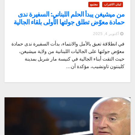
لبنان الاغتراب
مجتمع
من ميشيغن يبدأ الحلم اللبناني: السفيرة ندى
حمادة معوّض تطلق جولتها الأولى بلقاء الجالية
في كنيسة مار شربل
أكتوبر 4, 2025
في انطلاقة تعبق بالأمل والانتماء، بدأت السفيرة ندى حمادة
معوّض جولتها على الجاليات اللبنانية من ولاية ميشيغن،
حيث التقت أبناء الجالية في كنيسة مار شربل بمدينة
كلينتون تاونشيب، مؤكدة أن…