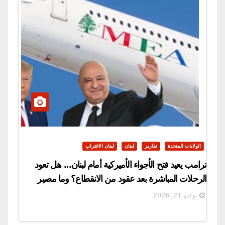
الولايات المتحدة
تقارير
لبنان
لبنان الاغتراب
ترامب يعيد فتح الأجواء الأميركية أمام لبنان… هل تعود
الرحلات المباشرة بعد عقود من الانقطاع؟ وما مصير
مطار بيروت والقليعات؟
يوليو 21, 2026