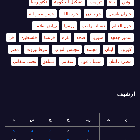
بوتين
بيئة
ترامب
تشكيل الحكومة
تكنولوجيا
جبران باسيل
جو بايدن
حزب الله
حسن نصرالله
حول العالم
دونالد ترامب
روسيا
رياض سلامة
سمير جعجع
سوريا
صحة
غزة
فرنسا
فلسطين
فن
كورونا
لبنان
مجتمع
مجلس النواب
مرفأ بيروت
مصر
مصرف لبنان
ميشال عون
ميقاتي
نتنياهو
نجيب ميقاتي
ارشيف
ن
ث
أرب
خ
ج
س
د
5
4
3
2
1