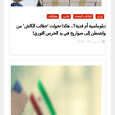
إيران
الولايات المتحدة
تقارير
متفرّقات
دبلوماسية أم فدية؟.. هكذا تحولت ‘حقائب الكاش’ من
واشنطن إلى صواريخ في يد الحرس الثوري!
مارس 29, 2026